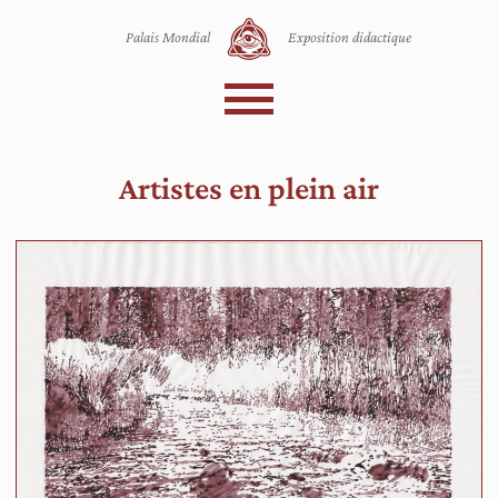
Sla
Ga
navigatie
naar
Palais Mondial
Exposition didactique
over
het
hoofd
menu
Menu
Les objets
Palais Mondial
Artistes en plein air
Catalogue
Te
in
br
ink
20
Tw
li
dr
in
ee
be