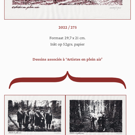
in
ee
bo
op
2022 / 275
de
ru
Formaat 29,7 x 21 cm.
Inkt op 52grs. papier
Dessins associés à ‘Artistes en plein air’