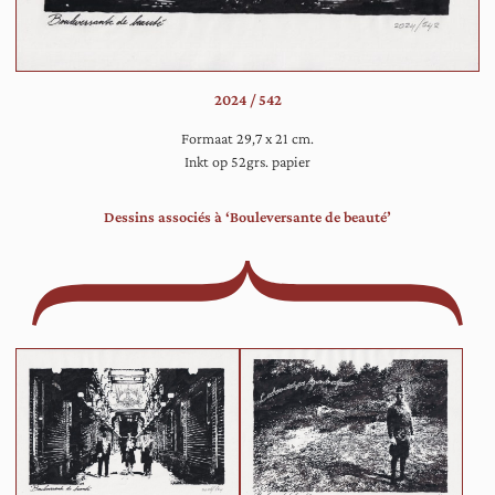
ee
leg
en
ver
2024 / 542
op
Formaat 29,7 x 21 cm.
Inkt op 52grs. papier
Dessins associés à ‘Bouleversante de beauté’