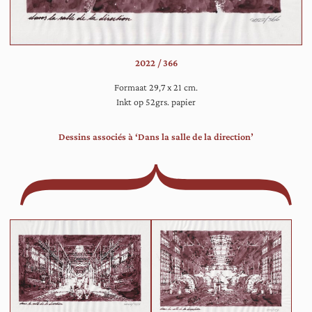
in
ee
ov
ge
2022 / 366
zaa
en
Formaat 29,7 x 21 cm.
ki
Inkt op 52grs. papier
de
to
Dessins associés à ‘Dans la salle de la direction’
aa