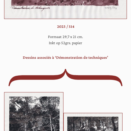
on
op
ee
op
2023 / 514
vla
in
Formaat 29,7 x 21 cm.
ee
Inkt op 52grs. papier
bo
vo
Dessins associés à ‘Démonstration de techniques’
de
to