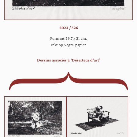
bos
2023 / 526
Formaat 29,7 x 21 cm.
Inkt op 52grs. papier
Dessins associés à ‘Déserteur d’art’