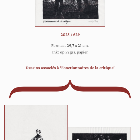
beambten
kijken
de
toeschouwer
glimlachend
2025 / 629
aan.
Formaat 29,7 x 21 cm.
Inkt op 52grs. papier
Dessins associés à ‘Fonctionnaires de la critique’