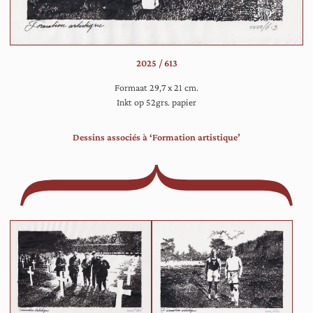
ge
pla
aa
een
2025 / 613
hal
ont
Formaat 29,7 x 21 cm.
an
Inkt op 52grs. papier
pe
Dessins associés à ‘Formation artistique’