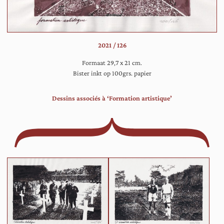
ze
te
on
va
2021 / 126
ee
vee
Formaat 29,7 x 21 cm.
la
Bister inkt op 100grs. papier
hee
on
Dessins associés à ‘Formation artistique’
ee
tr
in
ee
on
ru