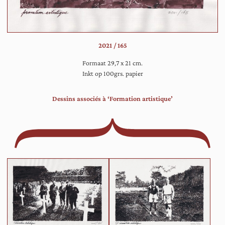
die
ee
ba
te
2021 / 165
sl
le
Formaat 29,7 x 21 cm.
in
Inkt op 100grs. papier
ee
zaa
Dessins associés à ‘Formation artistique’
ge
me
ske
ter
ee
jo
zu
of
br
in
obl
ho