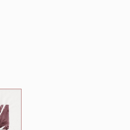
Tekening
in
bruine
inkt,
2022.