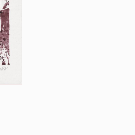
Twee
schermende
personen
staan
in
een
enorm
vervallen
koepel-
achtig
gebouw
wat
wellicht
een
gevangenis
zou