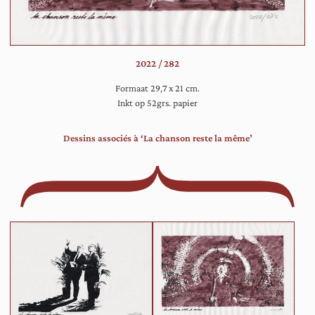
ac
ee
pa
zoa
2022 / 282
de
in
Formaat 29,7 x 21 cm.
ee
Inkt op 52grs. papier
kla
ork
Dessins associés à ‘La chanson reste la même’
wo
geb