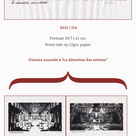
af,
als
st
zij
2021 / 114
op
ee
Formaat 29,7 x 21 cm.
po
Bister inkt op 52grs. papier
als
ac
Dessins associés à ‘La désertion des artistes’
in
ee
mu