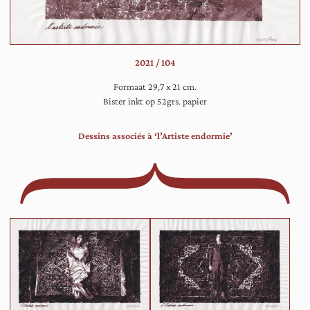
tap
va
bo
gez
2021 / 104
Formaat 29,7 x 21 cm.
Bister inkt op 52grs. papier
Dessins associés à ‘l’Artiste endormie’