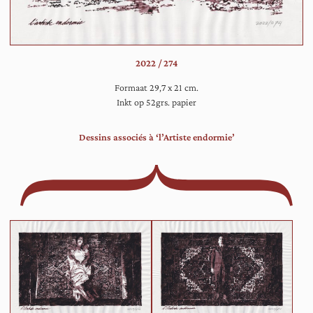
riv
of
me
na
2022 / 274
de
oe
Formaat 29,7 x 21 cm.
va
Inkt op 52grs. papier
ee
bos
Dessins associés à ‘l’Artiste endormie’