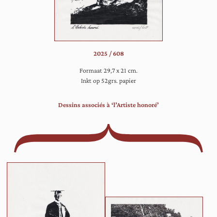
bos.
2025 / 608
Formaat 29,7 x 21 cm.
Inkt op 52grs. papier
Dessins associés à ‘l’Artiste honoré’