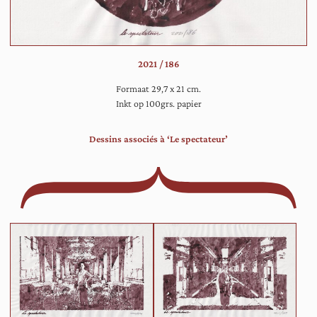
op
ee
sto
en
2021 / 186
kij
de
Formaat 29,7 x 21 cm.
to
Inkt op 100grs. papier
aa
Dessins associés à ‘Le spectateur’