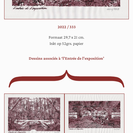
ee
bo
lei
na
2022 / 333
ee
dui
Formaat 29,7 x 21 cm.
ple
Inkt op 52grs. papier
Dessins associés à ‘l’Entrée de l’exposition’