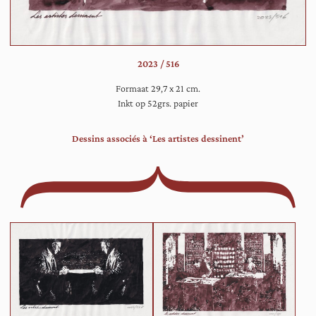
aa
ter
de
wo
2023 / 516
gep
Formaat 29,7 x 21 cm.
Inkt op 52grs. papier
Dessins associés à ‘Les artistes dessinent’