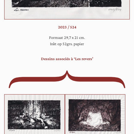
ee
pa
da
do
2023 / 524
ee
bo
Formaat 29,7 x 21 cm.
voe
Inkt op 52grs. papier
Dessins associés à ‘Les revers’