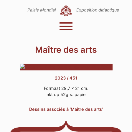
Sla
Ga
navigatie
naar
Palais Mondial
Exposition didactique
over
het
hoofd
menu
Menu
Les objets
Palais Mondial
Maître des arts
Catalogue
Tekening
in
2023 / 451
bruine
inkt,
Formaat 29,7 x 21 cm.
2023.
Inkt op 52grs. papier
Een
atleet
Dessins associés à ‘Maître des arts’
strekt
zijn
armen
en