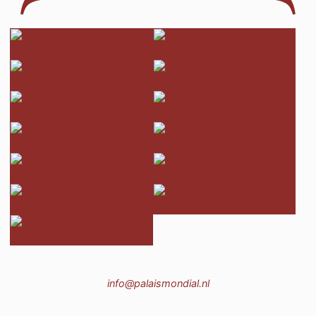
kijkt
de
toeschou
aan.
info@palaismondial.nl