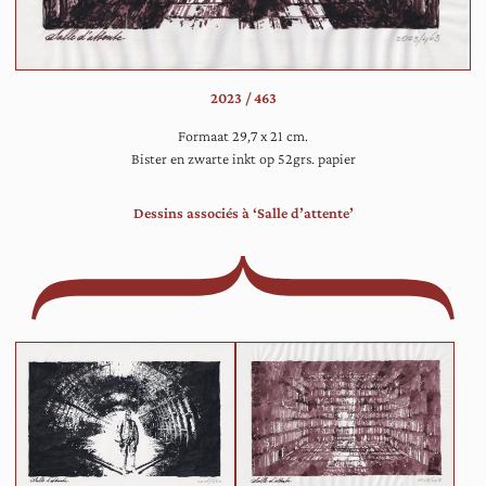
ee
kr
in
ee
2023 / 463
we
bib
Formaat 29,7 x 21 cm.
Bister en zwarte inkt op 52grs. papier
Dessins associés à ‘Salle d’attente’