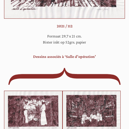
op
ee
ope
pla
2021 / 112
te
do
Formaat 29,7 x 21 cm.
ne
Bister inkt op 52grs. papier
in
ee
Dessins associés à ‘Salle d’opération’
ver
zaa