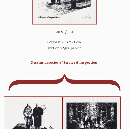
kijken
langs
de
toeschouwer
naar
2026 / 664
iets
belangrijks.
Formaat 29,7 x 21 cm.
Inkt op 52grs. papier
Dessins associés à ‘Service d’inspection’