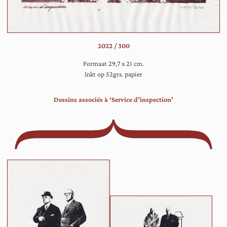
do
vie
ge
he
2022 / 300
Formaat 29,7 x 21 cm.
Inkt op 52grs. papier
Dessins associés à ‘Service d’inspection’