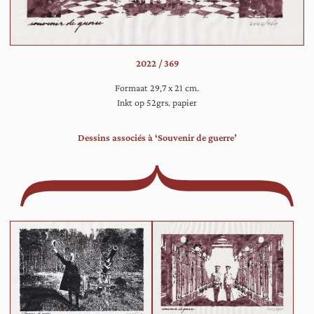
vo
de
to
in
2022 / 369
ee
wi
Formaat 29,7 x 21 cm.
Tw
Inkt op 52grs. papier
va
he
Dessins associés à ‘Souvenir de guerre’
zij
ec
me
geï
in
de
ko