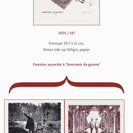
een
pistool
vast
te
houden:
2021 / 147
zij
staat
Formaat 29,7 x 21 cm.
enkele
Bister inkt op 100grs. papier
treden
hoger
Dessins associés à ‘Souvenir de guerre’
dan
een
gehandicapte
heer,
die
vrij
beteuterd
kijkt.