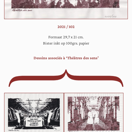
ee
wi
we
‘Ri
2021 / 102
de
Pas
Formaat 29,7 x 21 cm.
hee
Bister inkt op 100grs. papier
Dessins associés à ‘Théâtres des sens’