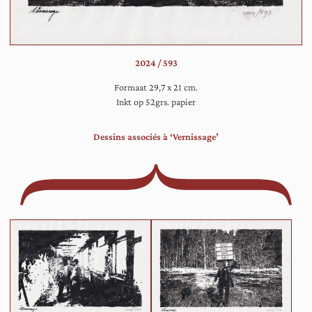
bos
2024 / 593
Formaat 29,7 x 21 cm.
Inkt op 52grs. papier
Dessins associés à ‘Vernissage’